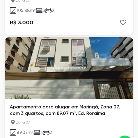
Zona 07
105.88
m²
3
2
R$ 3.000
Apartamento para alugar em Maringá, Zona 07,
com 3 quartos, com 89.07 m², Ed. Roraima
Zona 07
89.07
m²
3
2