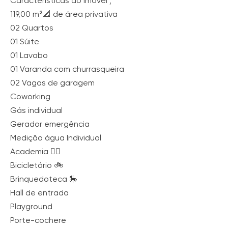
Características do imóvel ;
119,00 m²📐 de área privativa
02 Quartos
01 Súite
01 Lavabo
01 Varanda com churrasqueira
02 Vagas de garagem
Coworking
Gás individual
Gerador emergência
Medição água Individual
Academia 🏋️‍♀️
Bicicletário 🚲
Brinquedoteca 🎠
Hall de entrada
Playground
Porte-cochere