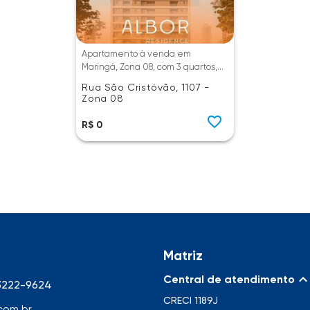
Apartamento à venda em
Maringá, Zona 08, com 3 quartos,
com 73 m², Edifício Albor
Rua São Cristóvão, 1107 -
Zona 08
R$ 0
Matriz
Central de atendimento
 3222-9624
CRECI
1189J
com.br