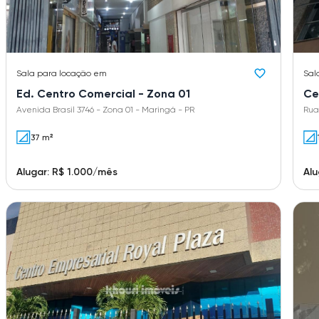
Sala
para locação em
Sal
Ed. Centro Comercial - Zona 01
Ce
Avenida Brasil 3746 - Zona 01 - Maringá - PR
Rua
37 m²
Alugar: R$ 1.000/mês
Alu