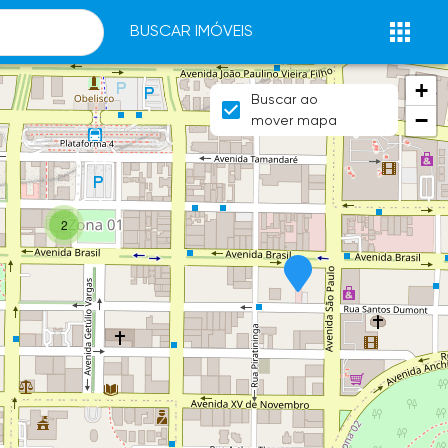
BUSCAR IMÓVEIS
+
Buscar ao
−
mover mapa
2