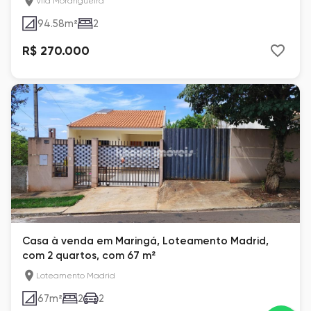
Vila Morangueira
94.58
m²
2
R$ 270.000
Casa à venda em Maringá, Loteamento Madrid,
com 2 quartos, com 67 m²
Loteamento Madrid
67
m²
2
2