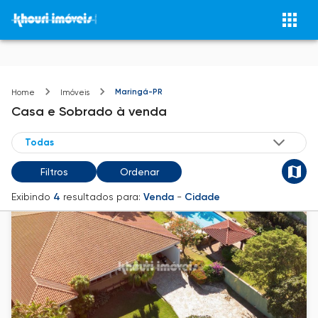
Maringá-PR
Home
Imóveis
Casa e Sobrado
à venda
Filtros
Ordenar
Exibindo
4
resultados para:
Venda
-
Cidade