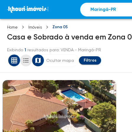
Zona 05
Home
Imóveis
Casa e Sobrado
à venda
em
Zona 0
Exibindo
1
resultados para
: VENDA
- Maringá-PR
Filtros
Ocultar mapa