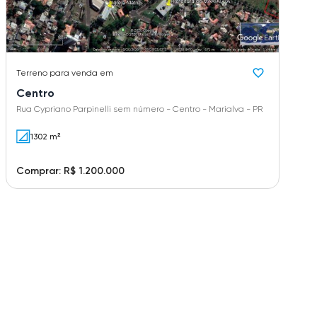
Terreno
para venda em
Centro
Rua Cypriano Parpinelli sem número - Centro - Marialva - PR
1302 m²
Comprar: R$ 1.200.000