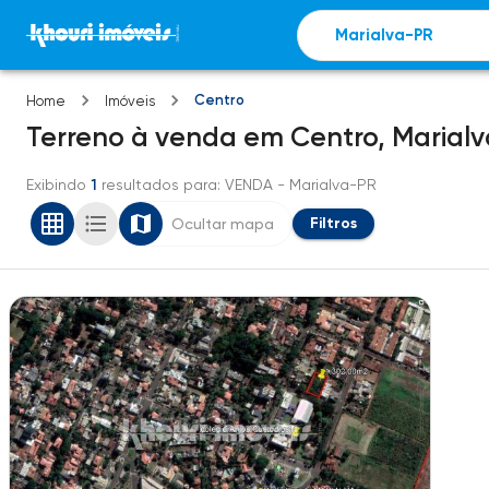
Centro
Home
Imóveis
Terreno
à venda
em
Centro,
Marial
Exibindo
1
resultados para
: VENDA
- Marialva-PR
Filtros
Ocultar mapa