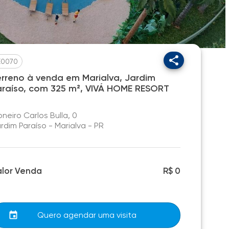
E0070
erreno à venda em Marialva, Jardim
araíso, com 325 m², VIVÁ HOME RESORT
oneiro Carlos Bulla, 0
rdim Paraíso - Marialva - PR
alor Venda
R$ 0
Quero agendar uma visita