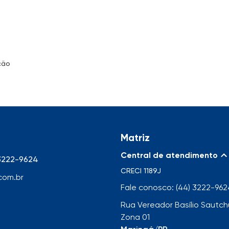
ção
Matriz
Central de atendimento
 3222-9624
CRECI
1189J
com.br
Fale conosco: (44) 3222-962
Rua Vereador Basílio Sautchu
Zona 01