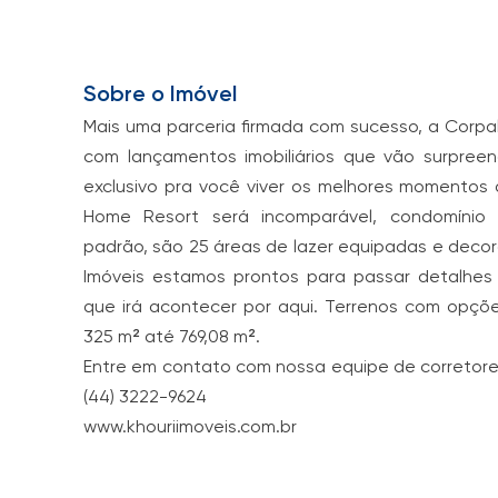
Sobre o Imóvel
Mais uma parceria firmada com sucesso, a Corp
com lançamentos imobiliários que vão surpreen
exclusivo pra você viver os melhores momentos 
Home Resort será incomparável, condomínio h
padrão, são 25 áreas de lazer equipadas e decor
Imóveis estamos prontos para passar detalhes 
que irá acontecer por aqui. Terrenos com opç
325 m² até 769,08 m².
Entre em contato com nossa equipe de corretor
(44) 3222-9624
www.khouriimoveis.com.br