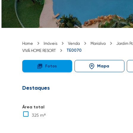
Home
Imóveis
Venda
Marialva
Jardim Pa
TE0070
VIVÁ HOME RESORT
Fotos
Mapa
Destaques
Área total
325 m²