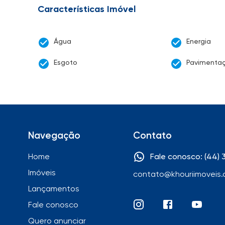
Características Imóvel
Água
Energia
Esgoto
Pavimenta
Navegação
Contato
Home
Fale conosco: (44)
Imóveis
contato@khouriimoveis.
Lançamentos
Fale conosco
Quero anunciar