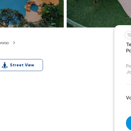
T
raíso
T
P
Street View
Pi
Ja
V