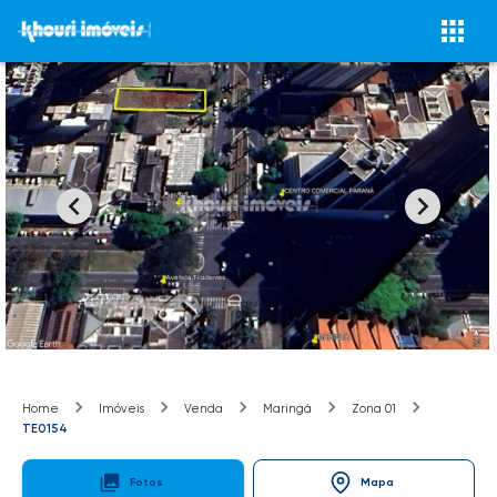
Home
Imóveis
Venda
Maringá
Zona 01
TE0154
Fotos
Mapa