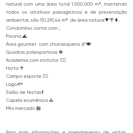
natural com uma área total 1.500.000 m², mantendo
todos os atrativos paisagísticos e de preservação
ambiental, são 151.291,44 m² de área natural🌳🌴🌲.
Condomínio conta com ;
Piscina 🌊
Área gourmet com churrasqueira 🍖🍽
Quadras poliesportivas ⚽
Academia com instrutor 🏋️‍♀️
Horta 🥦
Campo esporte 🤾‍♀️
Lago🐟
Salão de festas💃
Capela ecumênica ⛪
Mini mercado 🏪
Para mais informações e agendamento de visitas,