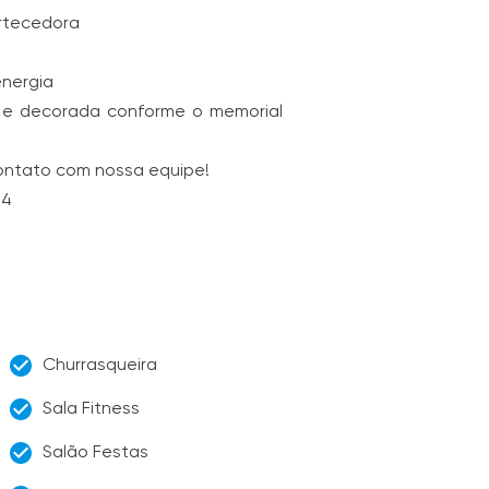
rtecedora
energia
a e decorada conforme o memorial
contato com nossa equipe!
24
Churrasqueira
Sala Fitness
Salão Festas