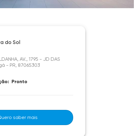
ra do Sol
DANHA, AV., 1795 - JD DAS
gá - PR, 87065303
ção:
Pronto
Quero saber mais