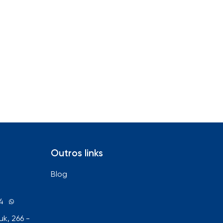
Outros links
Blog
4
k, 266 -