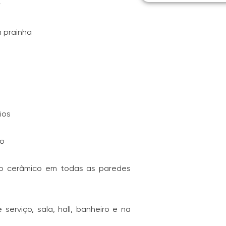
r
m prainha
ios
ão
jo cerâmico em todas as paredes
serviço, sala, hall, banheiro e na