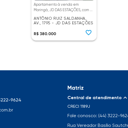
Apartamento à venda em
Maringá, JD DAS ESTAÇÕES, com 2
quartos, com 52.47 m²
ANTÔNIO RUIZ SALDANHA,
AV., 1795 - JD DAS ESTAÇÕES
R$ 380.000
Matriz
Central de atendimento
 3222-9624
CRECI
1189J
com.br
Fale conosco: (44) 3222-962
Rua Vereador Basílio Sautchu